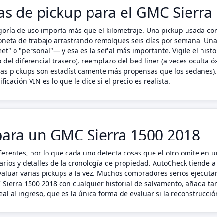
cas de pickup para el GMC Sierr
egoría de uso importa más que el kilometraje. Una pickup usada co
eta de trabajo arrastrando remolques seis días por semana. Una 
eet" o "personal"— y esa es la señal más importante. Vigile el hist
del diferencial trasero), reemplazo del bed liner (a veces oculta óx
 las pickups son estadísticamente más propensas que los sedanes)
ficación VIN es lo que le dice si el precio es realista.
ara un GMC Sierra 1500 2018
erentes, por lo que cada uno detecta cosas que el otro omite en 
arios y detalles de la cronología de propiedad. AutoCheck tiende a
luar varias pickups a la vez. Muchos compradores serios ejecuta
C Sierra 1500 2018 con cualquier historial de salvamento, añada 
al al ingreso, que es la única forma de evaluar si la reconstrucció