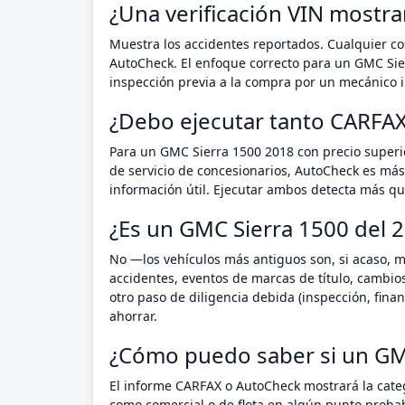
¿Una verificación VIN mostr
Muestra los accidentes reportados. Cualquier cos
AutoCheck. El enfoque correcto para un GMC Sie
inspección previa a la compra por un mecánico i
¿Debo ejecutar tanto CARFA
Para un GMC Sierra 1500 2018 con precio superi
de servicio de concesionarios, AutoCheck es más
información útil. Ejecutar ambos detecta más que
¿Es un GMC Sierra 1500 del 2
No —los vehículos más antiguos son, si acaso, m
accidentes, eventos de marcas de título, cambio
otro paso de diligencia debida (inspección, fin
ahorrar.
¿Cómo puedo saber si un GM
El informe CARFAX o AutoCheck mostrará la categ
como comercial o de flota en algún punto proba