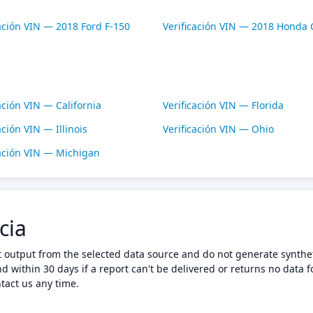
cación VIN — 2018 Ford F-150
Verificación VIN — 2018 Honda C
ación VIN — California
Verificación VIN — Florida
ación VIN — Illinois
Verificación VIN — Ohio
cación VIN — Michigan
cia
t output from the selected data source and do not generate synthet
nd within 30 days if a report can't be delivered or returns no data f
tact us any time.