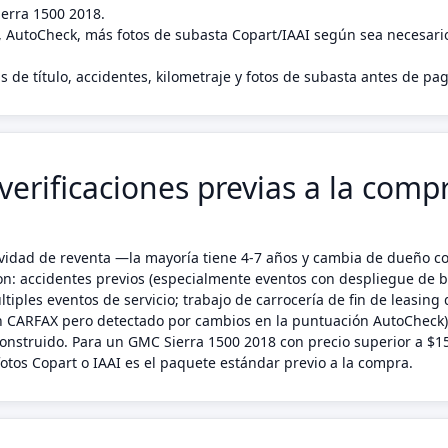
ierra 1500 2018.
, AutoCheck, más fotos de subasta Copart/IAAI según sea necesari
s de título, accidentes, kilometraje y fotos de subasta antes de p
erificaciones previas a la comp
ividad de reventa —la mayoría tiene 4-7 años y cambia de dueño c
on: accidentes previos (especialmente eventos con despliegue de bo
ltiples eventos de servicio; trabajo de carrocería de fin de leasin
n CARFAX pero detectado por cambios en la puntuación AutoCheck);
econstruido. Para un GMC Sierra 1500 2018 con precio superior a $1
tos Copart o IAAI es el paquete estándar previo a la compra.