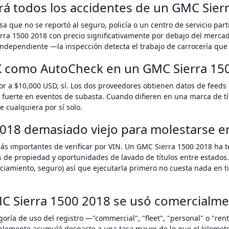
ará todos los accidentes de un GMC Sier
a que no se reportó al seguro, policía o un centro de servicio pa
rra 1500 2018 con precio significativamente por debajo del mercad
ndependiente —la inspección detecta el trabajo de carrocería que 
X como AutoCheck en un GMC Sierra 15
or a $10,000 USD, sí. Los dos proveedores obtienen datos de feeds
 fuerte en eventos de subasta. Cuando difieren en una marca de tí
 cualquiera por sí solo.
018 demasiado viejo para molestarse en 
ás importantes de verificar por VIN. Un GMC Sierra 1500 2018 ha 
s de propiedad y oportunidades de lavado de títulos entre estados.
anciamiento, seguro) así que ejecutarla primero no cuesta nada e
C Sierra 1500 2018 se usó comercialme
oría de uso del registro —"commercial", "fleet", "personal" o "ren
blemente acumuló desgaste a una tasa mayor de lo que el kilometra