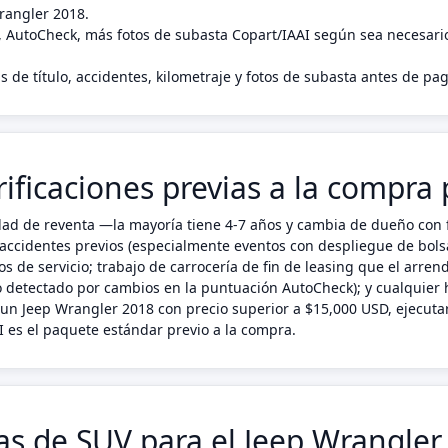
Wrangler 2018.
, AutoCheck, más fotos de subasta Copart/IAAI según sea necesari
s de título, accidentes, kilometraje y fotos de subasta antes de p
rificaciones previas a la compra
idad de reventa —la mayoría tiene 4-7 años y cambia de dueño con
accidentes previos (especialmente eventos con despliegue de bolsas
s de servicio; trabajo de carrocería de fin de leasing que el arre
detectado por cambios en la puntuación AutoCheck); y cualquier h
a un Jeep Wrangler 2018 con precio superior a $15,000 USD, ejecuta
 es el paquete estándar previo a la compra.
cas de SUV para el Jeep Wrangler