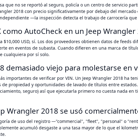
a que no se reportó al seguro, policía o un centro de servicio pa
angler 2018 con precio significativamente por debajo del mercado 
ndependiente —la inspección detecta el trabajo de carrocería que 
X como AutoCheck en un Jeep Wrangler
a $10,000 USD, sí. Los dos proveedores obtienen datos de feeds d
erte en eventos de subasta. Cuando difieren en una marca de títul
 cualquiera por sí solo.
8 demasiado viejo para molestarse en ve
ás importantes de verificar por VIN. Un Jeep Wrangler 2018 ha te
s de propiedad y oportunidades de lavado de títulos entre estados.
anciamiento, seguro) así que ejecutarla primero no cuesta nada e
ep Wrangler 2018 se usó comercialment
oría de uso del registro —"commercial", "fleet", "personal" o "ren
blemente acumuló desgaste a una tasa mayor de lo que el kilometra
te.