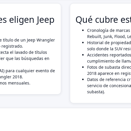
s eligen Jeep
Qué cubre es
Cronología de marcas 
Rebuilt, Junk, Flood,
 título de un Jeep Wrangler
Historial de propiedad
 registrado.
solo donde la SUV res
ecta el lavado de títulos
Accidentes reportados
ler que las búsquedas en
cumplimiento de llama
Fotos de subasta dire
AI) para cualquier evento de
2018 aparece en regis
angler 2018.
Datos de referencia c
imos mensuales.
servicio de concesiona
subasta).