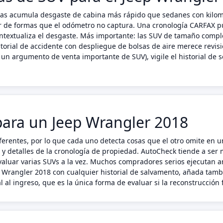
ilas acumula desgaste de cabina más rápido que sedanes con kilome
r de formas que el odómetro no captura. Una cronología CARFAX pu
e contextualiza el desgaste. Más importante: las SUV de tamaño com
torial de accidente con despliegue de bolsas de aire merece revis
 un argumento de venta importante de SUV), vigile el historial de
ara un Jeep Wrangler 2018
erentes, por lo que cada uno detecta cosas que el otro omite en 
s y detalles de la cronología de propiedad. AutoCheck tiende a ser
luar varias SUVs a la vez. Muchos compradores serios ejecutan a
ep Wrangler 2018 con cualquier historial de salvamento, añada tam
 al ingreso, que es la única forma de evaluar si la reconstrucción