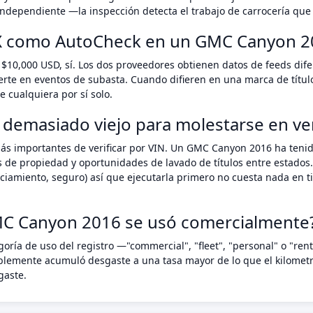
ndependiente —la inspección detecta el trabajo de carrocería que 
AX como AutoCheck en un GMC Canyon 2
$10,000 USD, sí. Los dos proveedores obtienen datos de feeds dif
erte en eventos de subasta. Cuando difieren en una marca de títul
 cualquiera por sí solo.
demasiado viejo para molestarse en veri
más importantes de verificar por VIN. Un GMC Canyon 2016 ha teni
s de propiedad y oportunidades de lavado de títulos entre estados.
anciamiento, seguro) así que ejecutarla primero no cuesta nada e
MC Canyon 2016 se usó comercialmente
oría de uso del registro —"commercial", "fleet", "personal" o "re
blemente acumuló desgaste a una tasa mayor de lo que el kilometra
gaste.