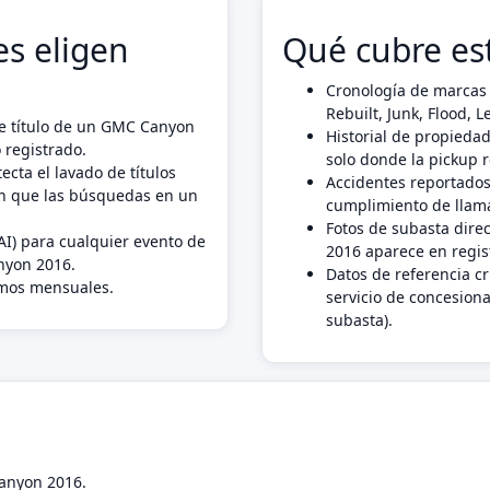
s eligen
Qué cubre es
Cronología de marcas 
Rebuilt, Junk, Flood,
e título de un GMC Canyon
Historial de propiedad
 registrado.
solo donde la pickup 
ecta el lavado de títulos
Accidentes reportados
n que las búsquedas en un
cumplimiento de llama
Fotos de subasta dire
AI) para cualquier evento de
2016 aparece en regis
nyon 2016.
Datos de referencia c
imos mensuales.
servicio de concesiona
subasta).
Canyon 2016.