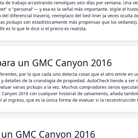
 de trabajo arrastrando remolques seis días por semana. Una ver
eet" o "personal"— y esa es la señal más importante. Vigile el hist
del diferencial trasero), reemplazo del bed liner (a veces oculta óx
 las pickups son estadísticamente más propensas que los sedanes)
N es lo que le dice si el precio es realista.
para un GMC Canyon 2016
ferentes, por lo que cada uno detecta cosas que el otro omite en
s y detalles de la cronología de propiedad. AutoCheck tiende a ser
luar varias pickups a la vez. Muchos compradores serios ejecuta
C Canyon 2016 con cualquier historial de salvamento, añada tambi
 al ingreso, que es la única forma de evaluar si la reconstrucción
en un GMC Canyon 2016