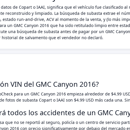
atos de Copart o IAAI, significa que el vehículo fue clasificado a
ente reconstruido y limpiado. La búsqueda de subasta extrae el núm
 estado run-and-drive, ACV al momento de la venta, y (lo más impo
Para un GMC Canyon 2016 que ha sido retitulado limpio entre estado
ecute una búsqueda de subasta antes de pagar por un GMC Canyon 
 historial de salvamento que el vendedor no declaró.
ción VIN del GMC Canyon 2016?
toCheck para un GMC Canyon 2016 empieza alrededor de $4.99 US
e fotos de subasta Copart o IAAI son $4.99 USD más cada una. Si
ará todos los accidentes de un GMC Can
a que no se reportó al seguro, policía o un centro de servicio pa
yon 2016 con precio significativamente por debajo del mercado es