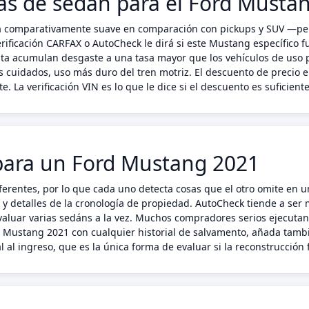
icas de sedán para el Ford Musta
a comparativamente suave en comparación con pickups y SUV —pe
rificación CARFAX o AutoCheck le dirá si este Mustang específico 
enta acumulan desgaste a una tasa mayor que los vehículos de uso 
 cuidados, uso más duro del tren motriz. El descuento de precio
. La verificación VIN es lo que le dice si el descuento es suficiente
para un Ford Mustang 2021
ferentes, por lo que cada uno detecta cosas que el otro omite en
s y detalles de la cronología de propiedad. AutoCheck tiende a ser
luar varias sedáns a la vez. Muchos compradores serios ejecutan
rd Mustang 2021 con cualquier historial de salvamento, añada tam
 al ingreso, que es la única forma de evaluar si la reconstrucción