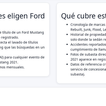
s eligen Ford
Qué cubre es
Cronología de marcas 
Rebuilt, Junk, Flood,
e título de un Ford Mustang
Historial de propiedad
 registrado.
solo donde la sedán r
ecta el lavado de títulos
Accidentes reportados
ang que las búsquedas en un
cumplimiento de llama
Fotos de subasta dire
AI) para cualquier evento de
2021 aparece en regis
ustang 2021.
Datos de referencia c
imos mensuales.
servicio de concesiona
subasta).