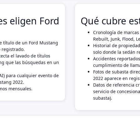
s eligen Ford
Qué cubre es
Cronología de marcas 
Rebuilt, Junk, Flood,
e título de un Ford Mustang
Historial de propiedad
 registrado.
solo donde la sedán r
ecta el lavado de títulos
Accidentes reportados
ang que las búsquedas en un
cumplimiento de llama
Fotos de subasta dire
AI) para cualquier evento de
2022 aparece en regis
ustang 2022.
Datos de referencia c
imos mensuales.
servicio de concesiona
subasta).