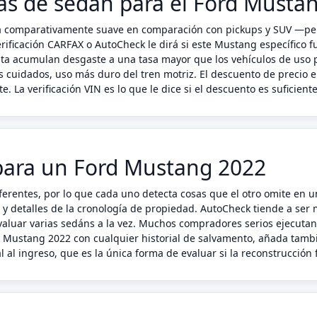
icas de sedán para el Ford Musta
a comparativamente suave en comparación con pickups y SUV —pe
rificación CARFAX o AutoCheck le dirá si este Mustang específico 
enta acumulan desgaste a una tasa mayor que los vehículos de uso 
 cuidados, uso más duro del tren motriz. El descuento de precio
. La verificación VIN es lo que le dice si el descuento es suficiente
para un Ford Mustang 2022
ferentes, por lo que cada uno detecta cosas que el otro omite en
s y detalles de la cronología de propiedad. AutoCheck tiende a ser
luar varias sedáns a la vez. Muchos compradores serios ejecutan
rd Mustang 2022 con cualquier historial de salvamento, añada tam
 al ingreso, que es la única forma de evaluar si la reconstrucción