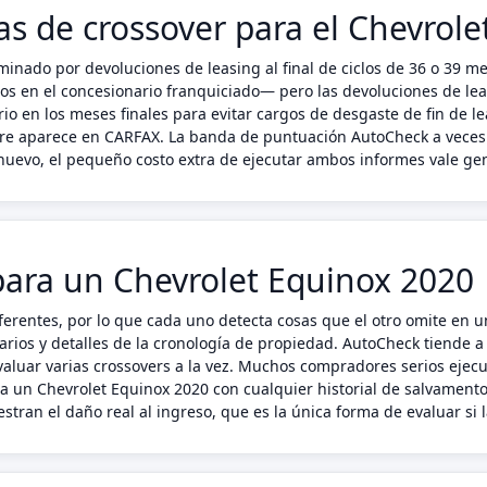
cas de crossover para el Chevrol
minado por devoluciones de leasing al final de ciclos de 36 o 39 
dos en el concesionario franquiciado— pero las devoluciones de le
rio en los meses finales para evitar cargos de desgaste de fin de l
pre aparece en CARFAX. La banda de puntuación AutoCheck a veces 
 nuevo, el pequeño costo extra de ejecutar ambos informes vale g
ara un Chevrolet Equinox 2020
erentes, por lo que cada uno detecta cosas que el otro omite en u
arios y detalles de la cronología de propiedad. AutoCheck tiende a
luar varias crossovers a la vez. Muchos compradores serios ejecu
ara un Chevrolet Equinox 2020 con cualquier historial de salvamen
tran el daño real al ingreso, que es la única forma de evaluar si 