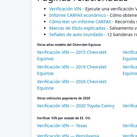
Verificación VIN
- Ejecute una verificación
Informe CARFAX económico
- Cómo obtener
Cómo leer un informe CARFAX
- Recorrido 
Marcas de título explicadas
- Salvamento v
Señales de auto inundado
- 12 banderas r
Otros años modelo del Chevrolet Equinox
Verificación VIN — 2015 Chevrolet
Verifi
Equinox
Equino
Verificación VIN — 2019 Chevrolet
Verifi
Equinox
Equino
Verificación VIN — 2024 Chevrolet
Equinox
Otros vehículos populares de 2020
Verificación VIN — 2020 Toyota Camry
Verifi
Verificar VIN por estado de EE. UU.
Verificación VIN — Texas
Verific
Verificación VIN — Pensilvania
Verific