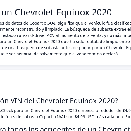
n un Chevrolet Equinox 2020
es de datos de Copart o IAAI, significa que el vehículo fue clasif
riormente reconstruido y limpiado. La búsqueda de subasta extrae e
 estado run-and-drive, ACV al momento de la venta, y (lo más impo
ara un Chevrolet Equinox 2020 que ha sido retitulado limpio entre 
ecute una búsqueda de subasta antes de pagar por un Chevrolet Eq
ele ser historial de salvamento que el vendedor no declaró.
ión VIN del Chevrolet Equinox 2020?
toCheck para un Chevrolet Equinox 2020 empieza alrededor de $4.
e fotos de subasta Copart o IAAI son $4.99 USD más cada una. Si
rá todos los accidentes de un Chevrole