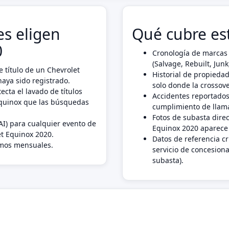
s eligen
Qué cubre es
0
Cronología de marcas 
(Salvage, Rebuilt, Ju
 título de un Chevrolet
Historial de propiedad
aya sido registrado.
solo donde la crossove
ecta el lavado de títulos
Accidentes reportados
Equinox que las búsquedas
cumplimiento de llama
Fotos de subasta dire
AI) para cualquier evento de
Equinox 2020 aparece 
et Equinox 2020.
Datos de referencia c
imos mensuales.
servicio de concesiona
subasta).