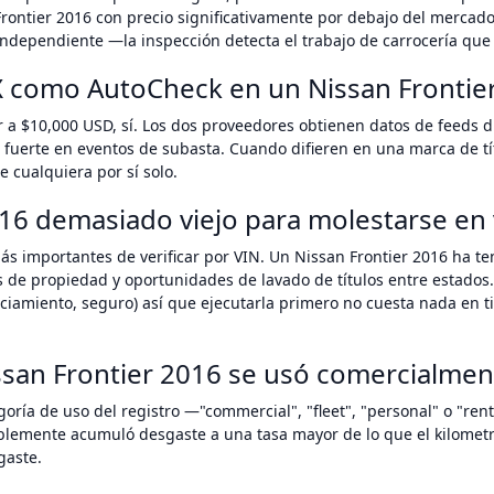
rontier 2016 con precio significativamente por debajo del mercad
ndependiente —la inspección detecta el trabajo de carrocería que 
X como AutoCheck en un Nissan Frontie
r a $10,000 USD, sí. Los dos proveedores obtienen datos de feeds 
 fuerte en eventos de subasta. Cuando difieren en una marca de tí
 cualquiera por sí solo.
016 demasiado viejo para molestarse en v
ás importantes de verificar por VIN. Un Nissan Frontier 2016 ha t
s de propiedad y oportunidades de lavado de títulos entre estados.
anciamiento, seguro) así que ejecutarla primero no cuesta nada e
san Frontier 2016 se usó comercialmen
ría de uso del registro —"commercial", "fleet", "personal" o "rent
blemente acumuló desgaste a una tasa mayor de lo que el kilometra
gaste.