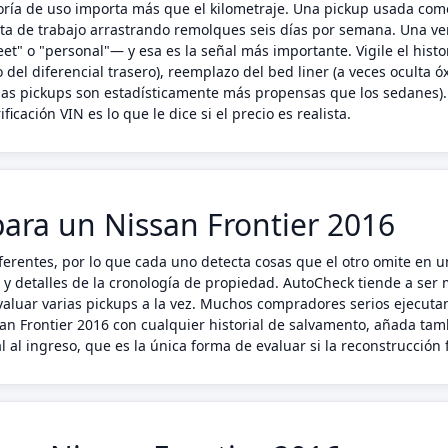
egoría de uso importa más que el kilometraje. Una pickup usada com
 de trabajo arrastrando remolques seis días por semana. Una ver
eet" o "personal"— y esa es la señal más importante. Vigile el hist
del diferencial trasero), reemplazo del bed liner (a veces oculta óx
las pickups son estadísticamente más propensas que los sedanes).
ficación VIN es lo que le dice si el precio es realista.
ara un Nissan Frontier 2016
erentes, por lo que cada uno detecta cosas que el otro omite en u
s y detalles de la cronología de propiedad. AutoCheck tiende a ser
luar varias pickups a la vez. Muchos compradores serios ejecuta
san Frontier 2016 con cualquier historial de salvamento, añada t
 al ingreso, que es la única forma de evaluar si la reconstrucción