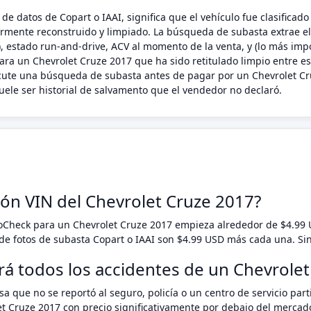
de datos de Copart o IAAI, significa que el vehículo fue clasific
riormente reconstruido y limpiado. La búsqueda de subasta extrae e
 estado run-and-drive, ACV al momento de la venta, y (lo más impo
ara un Chevrolet Cruze 2017 que ha sido retitulado limpio entre est
ecute una búsqueda de subasta antes de pagar por un Chevrolet Cru
ele ser historial de salvamento que el vendedor no declaró.
ión VIN del Chevrolet Cruze 2017?
toCheck para un Chevrolet Cruze 2017 empieza alrededor de $4.99
e fotos de subasta Copart o IAAI son $4.99 USD más cada una. Si
rá todos los accidentes de un Chevrole
a que no se reportó al seguro, policía o un centro de servicio pa
t Cruze 2017 con precio significativamente por debajo del mercad