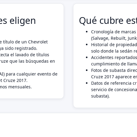
s eligen
Qué cubre es
Cronología de marcas 
(Salvage, Rebuilt, Ju
 título de un Chevrolet
Historial de propiedad
a sido registrado.
solo donde la sedán r
ecta el lavado de títulos
Accidentes reportados
Cruze que las búsquedas en
cumplimiento de llama
Fotos de subasta dire
AI) para cualquier evento de
Cruze 2017 aparece en
et Cruze 2017.
Datos de referencia c
imos mensuales.
servicio de concesiona
subasta).