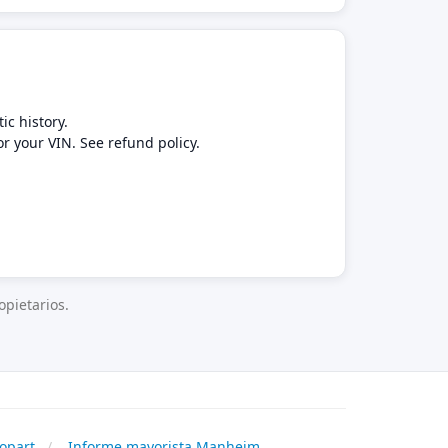
ic history.
or your VIN. See refund policy.
pietarios.
opart
Informe mayorista Manheim