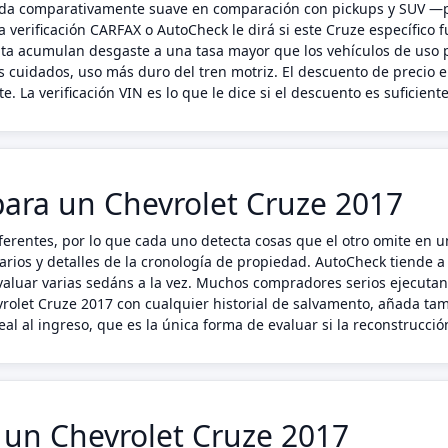
vida comparativamente suave en comparación con pickups y SUV —
a verificación CARFAX o AutoCheck le dirá si este Cruze específico
enta acumulan desgaste a una tasa mayor que los vehículos de uso 
 cuidados, uso más duro del tren motriz. El descuento de precio 
. La verificación VIN es lo que le dice si el descuento es suficiente
ara un Chevrolet Cruze 2017
erentes, por lo que cada uno detecta cosas que el otro omite en u
arios y detalles de la cronología de propiedad. AutoCheck tiende a
luar varias sedáns a la vez. Muchos compradores serios ejecutan
evrolet Cruze 2017 con cualquier historial de salvamento, añada t
al al ingreso, que es la única forma de evaluar si la reconstrucció
n un Chevrolet Cruze 2017