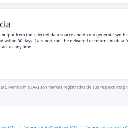
cia
t output from the selected data source and do not generate synthet
nd within 30 days if a report can't be delivered or returns no data f
tact us any time.
art, Manheim e IAAI son marcas registradas de sus respectivos pro
por VIN
Informe AutoCheck por VIN
Informe de subasta C