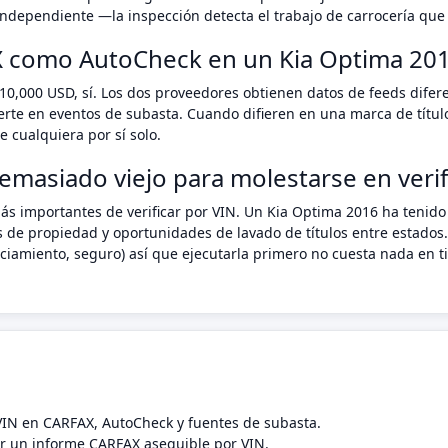
ndependiente —la inspección detecta el trabajo de carrocería que 
X como AutoCheck en un Kia Optima 20
10,000 USD, sí. Los dos proveedores obtienen datos de feeds dife
erte en eventos de subasta. Cuando difieren en una marca de títul
 cualquiera por sí solo.
emasiado viejo para molestarse en verif
ás importantes de verificar por VIN. Un Kia Optima 2016 ha tenid
s de propiedad y oportunidades de lavado de títulos entre estados.
anciamiento, seguro) así que ejecutarla primero no cuesta nada e
 VIN en CARFAX, AutoCheck y fuentes de subasta.
 un informe CARFAX asequible por VIN.