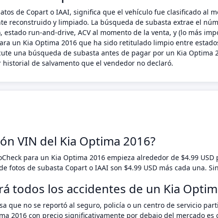
tos de Copart o IAAI, significa que el vehículo fue clasificado al
ente reconstruido y limpiado. La búsqueda de subasta extrae el núm
 estado run-and-drive, ACV al momento de la venta, y (lo más impo
ara un Kia Optima 2016 que ha sido retitulado limpio entre estados
ecute una búsqueda de subasta antes de pagar por un Kia Optima 2
 historial de salvamento que el vendedor no declaró.
ión VIN del Kia Optima 2016?
toCheck para un Kia Optima 2016 empieza alrededor de $4.99 USD
e fotos de subasta Copart o IAAI son $4.99 USD más cada una. Si
rá todos los accidentes de un Kia Opti
a que no se reportó al seguro, policía o un centro de servicio pa
ima 2016 con precio significativamente por debajo del mercado es 