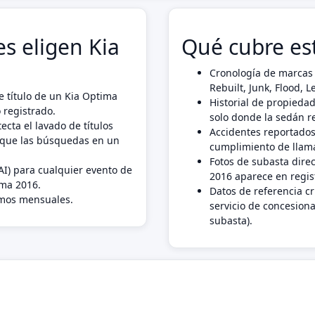
s eligen Kia
Qué cubre es
Cronología de marcas 
Rebuilt, Junk, Flood,
 título de un Kia Optima
Historial de propiedad
 registrado.
solo donde la sedán r
ecta el lavado de títulos
Accidentes reportados
 que las búsquedas en un
cumplimiento de llama
Fotos de subasta dire
AI) para cualquier evento de
2016 aparece en regis
ima 2016.
Datos de referencia c
imos mensuales.
servicio de concesiona
subasta).