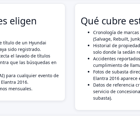
s eligen
Qué cubre es
Cronología de marcas 
(Salvage, Rebuilt, Ju
e título de un Hyundai
Historial de propiedad
aya sido registrado.
solo donde la sedán r
ecta el lavado de títulos
Accidentes reportados
antra que las búsquedas en
cumplimiento de llama
Fotos de subasta dire
AI) para cualquier evento de
Elantra 2016 aparece 
 Elantra 2016.
Datos de referencia c
imos mensuales.
servicio de concesiona
subasta).