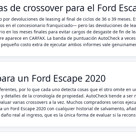
cas de crossover para el Ford Es
 por devoluciones de leasing al final de ciclos de 36 o 39 meses.
dos en el concesionario franquiciado— pero las devoluciones de le
rio en los meses finales para evitar cargos de desgaste de fin de l
mpre aparece en CARFAX. La banda de puntuación AutoCheck a veces 
el pequeño costo extra de ejecutar ambos informes vale genuiname
ara un Ford Escape 2020
erentes, por lo que cada uno detecta cosas que el otro omite en 
s y detalles de la cronología de propiedad. AutoCheck tiende a ser
luar varias crossovers a la vez. Muchos compradores serios ejecu
ara un Ford Escape 2020 con cualquier historial de salvamento, a
daño real al ingreso, que es la única forma de evaluar si la recon