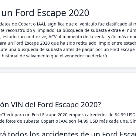
n un Ford Escape 2020
atos de Copart o IAAI, significa que el vehículo fue clasificado a
ente reconstruido y limpiado. La búsqueda de subasta extrae el núm
 estado run-and-drive, ACV al momento de la venta, y (lo más impo
ara un Ford Escape 2020 que ha sido retitulado limpio entre estado
ecute una búsqueda de subasta antes de pagar por un Ford Escape 
 historial de salvamento que el vendedor no declaró.
ión VIN del Ford Escape 2020?
toCheck para un Ford Escape 2020 empieza alrededor de $4.99 US
e fotos de subasta Copart o IAAI son $4.99 USD más cada una. Si
rá todos los accidentes de un Ford Esc