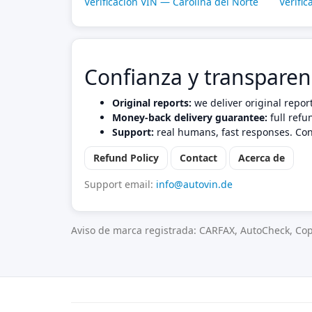
Verificación VIN — Carolina del Norte
Verifi
Confianza y transparen
Original reports:
we deliver original repor
Money-back delivery guarantee:
full refu
Support:
real humans, fast responses. Con
Refund Policy
Contact
Acerca de
Support email:
info@autovin.de
Aviso de marca registrada: CARFAX, AutoCheck, Cop