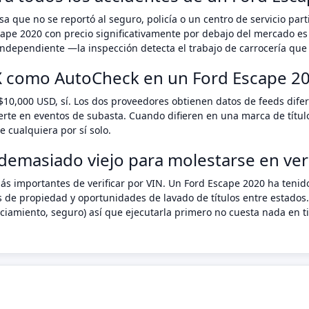
a que no se reportó al seguro, policía o un centro de servicio pa
cape 2020 con precio significativamente por debajo del mercado es
ndependiente —la inspección detecta el trabajo de carrocería que 
X como AutoCheck en un Ford Escape 2
$10,000 USD, sí. Los dos proveedores obtienen datos de feeds dif
erte en eventos de subasta. Cuando difieren en una marca de títul
 cualquiera por sí solo.
demasiado viejo para molestarse en veri
ás importantes de verificar por VIN. Un Ford Escape 2020 ha teni
s de propiedad y oportunidades de lavado de títulos entre estados.
anciamiento, seguro) así que ejecutarla primero no cuesta nada e