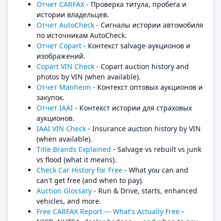
Отчет CARFAX
- Проверка титула, пробега и
истории владельцев.
Отчет AutoCheck
- Сигналы истории автомобиля
по источникам AutoCheck.
Отчет Copart
- Контекст salvage-аукционов и
изображений.
Copart VIN Check
- Copart auction history and
photos by VIN (when available).
Отчет Manheim
- Контекст оптовых аукционов и
закупок.
Отчет IAAI
- Контекст истории для страховых
аукционов.
IAAI VIN Check
- Insurance auction history by VIN
(when available).
Title Brands Explained
- Salvage vs rebuilt vs junk
vs flood (what it means).
Check Car History for Free
- What you can and
can't get free (and when to pay).
Auction Glossary
- Run & Drive, starts, enhanced
vehicles, and more.
Free CARFAX Report — What's Actually Free
-