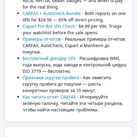
NICB, NHTSA, dealer badges — and when to pay
for the real thing.
CARFAX + AutoCheck Bundle
- Both reports on one
VIN for $24.56 — 65% off direct pricing.
Copart Pre-Bid VIN Check
- $4.99 per VIN. Triage
your watchlist before the sale opens.
Примеры отчётов
- Реальные примеры отчётов
CARFAX, AutoCheck, Copart и Manheim до
покупки.
Бесплатный декодер VIN
- Расшифровка WMI,
года выпуска, кода завода и контрольной цифры
ISO 3779 — бесплатно.
Признаки скрутки пробега
- Как заметить
скрутку пробега до покупки — шесть
конкретных проверок за 10 минут.
Как читать отчёт CARFAX
- Игнорируйте
зелёную галочку. Читайте эти четыре раздела,
чтобы найти настоящие проблемы.