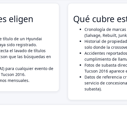
s eligen
Qué cubre es
Cronología de marcas 
(Salvage, Rebuilt, Ju
e título de un Hyundai
Historial de propiedad
ya sido registrado.
solo donde la crossove
ecta el lavado de títulos
Accidentes reportados
ucson que las búsquedas en
cumplimiento de llama
Fotos de subasta dire
AI) para cualquier evento de
Tucson 2016 aparece e
i Tucson 2016.
Datos de referencia c
imos mensuales.
servicio de concesiona
subasta).