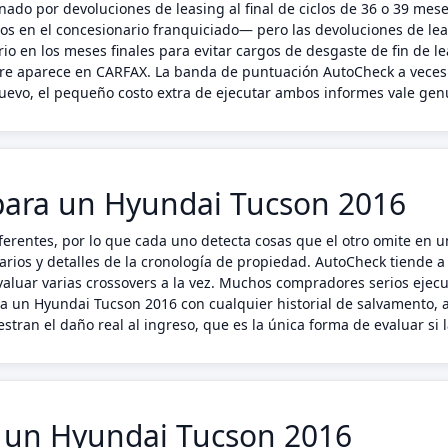
ado por devoluciones de leasing al final de ciclos de 36 o 39 me
dos en el concesionario franquiciado— pero las devoluciones de le
rio en los meses finales para evitar cargos de desgaste de fin de l
mpre aparece en CARFAX. La banda de puntuación AutoCheck a veces 
nuevo, el pequeño costo extra de ejecutar ambos informes vale ge
para un Hyundai Tucson 2016
erentes, por lo que cada uno detecta cosas que el otro omite en 
arios y detalles de la cronología de propiedad. AutoCheck tiende a
luar varias crossovers a la vez. Muchos compradores serios ejecu
ara un Hyundai Tucson 2016 con cualquier historial de salvamento
tran el daño real al ingreso, que es la única forma de evaluar si 
n un Hyundai Tucson 2016