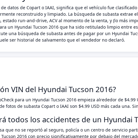
de datos de Copart o IAAI, significa que el vehículo fue clasifica
riormente reconstruido y limpiado. La búsqueda de subasta extrae e
 estado run-and-drive, ACV al momento de la venta, y (lo más impo
ara un Hyundai Tucson 2016 que ha sido retitulado limpio entre est
ecute una búsqueda de subasta antes de pagar por un Hyundai Tucs
ele ser historial de salvamento que el vendedor no declaró.
ción VIN del Hyundai Tucson 2016?
toCheck para un Hyundai Tucson 2016 empieza alrededor de $4.99
e fotos de subasta Copart o IAAI son $4.99 USD más cada una. Si
ará todos los accidentes de un Hyundai
a que no se reportó al seguro, policía o un centro de servicio pa
 Tucson 2016 con precio significativamente por debajo del mercad